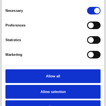
di ogni dettaglio e desiderio, per dar vita
Consent
all’atmosfera più bella per il tuo grande giorno.
Necessary
Selection
Con due ambienti esclusivi, Brix 0.1 può
ospitare ricevimenti per un massimo di 250
ospiti.
Preferences
Richiedi Informazioni
Statistics
CATERING
Marketing
Brix 0.1 catering nasce dal desiderio di
rendere speciali i vostri eventi. La passione
per il cibo e la cura dei dettagli sono gli
Allow all
ingredienti chiave della nostra cucina.
Richiedi Informazioni
Allow selection