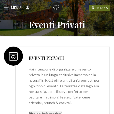
MENU
PRENOTA
Eventi Privati
EVENTI PRIVATI
Hai intenzione di organizzare un evento
privato in un luogo esclusivo immerso nella
natura? Brix 0.1 offre angoli unici perfetti per
ogni tipo di evento. La terrazza vista lago e la
nostra sala, sono il luogo perfetto per
ospitare matrimoni, feste private, cene
aziendali, brunch & cocktail.
Richiedi Informazioni