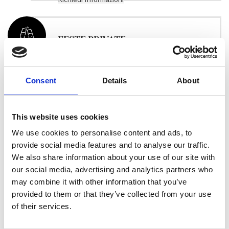
FESTE PRIVATE
Brix 0.1 può assecondare i tuoi bisogni e
avverare ogni tuo desiderio. La nostra location
Consent
Details
About
è studiata appositamente per organizzare
feste private e piccoli ricevimenti.
This website uses cookies
Richiedi Informazioni
We use cookies to personalise content and ads, to
provide social media features and to analyse our traffic.
We also share information about your use of our site with
MATRIMONI
our social media, advertising and analytics partners who
may combine it with other information that you’ve
Ogni evento è diverso e unico nel suo genere.
provided to them or that they’ve collected from your use
I nostri pacchetti nozze sono stati creati per
of their services.
creare unicità e individualità per i nostri clienti.
Fin dall’inizio ti accompagneremo nella scelta