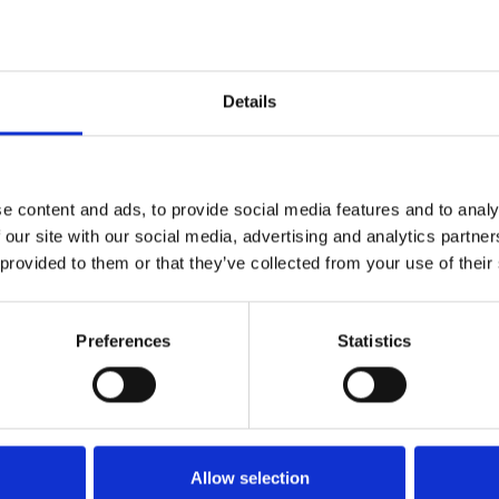
HOCHZEITE
nem exklusiven Ort inmitten
Im Brix 0.1 ist je
Details
rtige Location die perfekt
Hochzeitspakete 
 Die Terrasse mit Seeblick
und Individualität
t für Hochzeiten, private
Auswahl aller De
ils.
Ihren großen Tag 
e content and ads, to provide social media features and to analy
In einer exklusi
 our site with our social media, advertising and analytics partn
 provided to them or that they’ve collected from your use of their
Preferences
Statistics
CATERING
friedigen und jeden Wunsch
Brix 0.1 Caterin
 Organisation von privaten
Veranstaltungen 
Essen und Liebe z
Allow selection