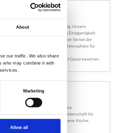
N
de Veranstaltung anders und einzigartig. Unsere
About
wurden erstellt, um unseren Kunden Einzigartigkeit
 zu bieten. Von Anfang an begleiten wir Sie bei der
tails und Wünsche, um die schönste Atmosphäre für
zu schaffen.
se our traffic. We also share
ven Umgebungen können wir bis zu 250 Gäste bewirten.
ers who may combine it with
 services.
Marketing
g entstand aus dem Wunsch heraus, Ihre
zu etwas Besonderem zu machen. Leidenschaft für
um Detail sind die Hauptzutaten unserer Küche.
Allow all