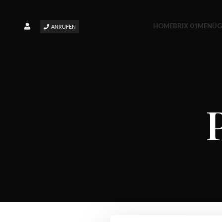
HOME
BRIX 01
MENÜ
G
ANRUFEN